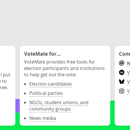
VoteMate for...
Conn
VoteMate provides free tools for
h
election participants and institutions
V
 I put
to help get out the vote:
n to
V
Election candidates
ree.
V
Political parties
NGOs, student unions, and
community groups
News media