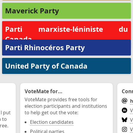
Maverick Party
Parti marxiste-léniniste du
Canada
Parti Rhinocéros Party
United Party of Canada
VoteMate for...
Conn
VoteMate provides free tools for
h
election participants and institutions
V
 I put
to help get out the vote:
n to
V
Election candidates
ree.
V
Political parties