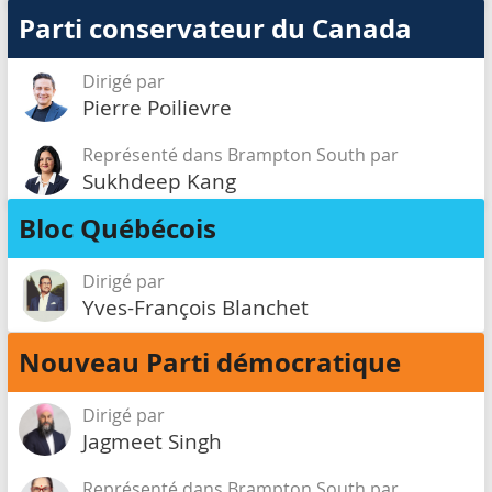
Parti conservateur du Canada
Dirigé par
Pierre Poilievre
Représenté dans Brampton South par
Sukhdeep Kang
Bloc Québécois
Dirigé par
Yves-François Blanchet
Nouveau Parti démocratique
Dirigé par
Jagmeet Singh
Représenté dans Brampton South par