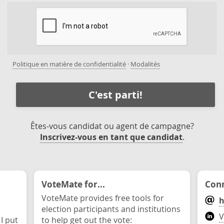
Politique en matière de confidentialité
·
Modalités
C'est parti!
Êtes-vous candidat ou agent de campagne?
Inscrivez-vous en tant que candidat
.
VoteMate for...
Conn
VoteMate provides free tools for
h
election participants and institutions
V
 I put
to help get out the vote: