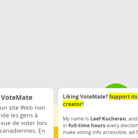
e VoteMate
Liking VoteMate?
Support its
creator
!
 un site Web non
ide les gens à
My name is
Laef Kucheran
, and
 vue de voter lors
in
full-time hours
every electio
s canadiennes.
En
make voting info accessible, ad-f