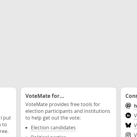
VoteMate for...
Conn
VoteMate provides free tools for
h
election participants and institutions
V
 I put
to help get out the vote:
n to
V
Election candidates
ree.
V