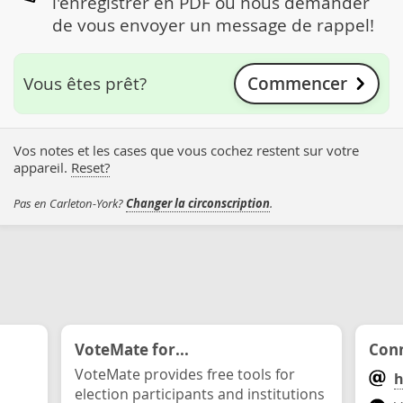
l'enregistrer en PDF ou nous demander
de vous envoyer un message de rappel!
Commencer
Vous êtes prêt?
Vos notes et les cases que vous cochez restent sur votre
appareil.
Reset?
Pas en Carleton-York?
Changer la circonscription
.
VoteMate for...
Conn
VoteMate provides free tools for
h
election participants and institutions