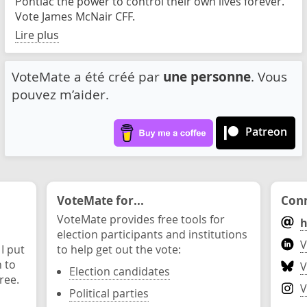
Pontiac the power to control their own lives forever.
Vote James McNair CFF.
Lire plus
VoteMate a été créé par
une personne
. Vous
pouvez m’aider.
Patreon
VoteMate for...
Conn
VoteMate provides free tools for
h
election participants and institutions
V
 I put
to help get out the vote:
n to
V
Election candidates
ree.
V
Political parties