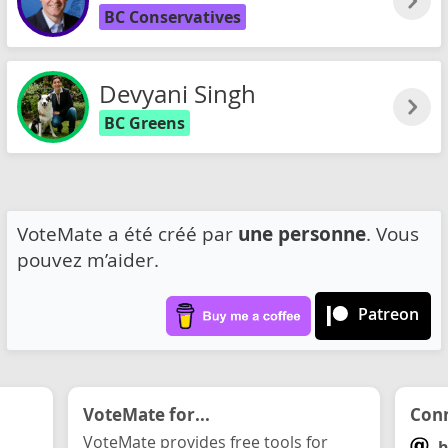
BC Conservatives
Devyani Singh
BC Greens
VoteMate a été créé par
une personne
. Vous
pouvez m’aider.
Patreon
VoteMate for...
Conn
VoteMate provides free tools for
h