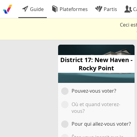
Guide
Plateformes
Partis
C
Ceci es
District 17: New Haven -
Rocky Point
Pouvez-vous voter?
Où et quand voterez-
vous?
Pour qui allez-vous voter?