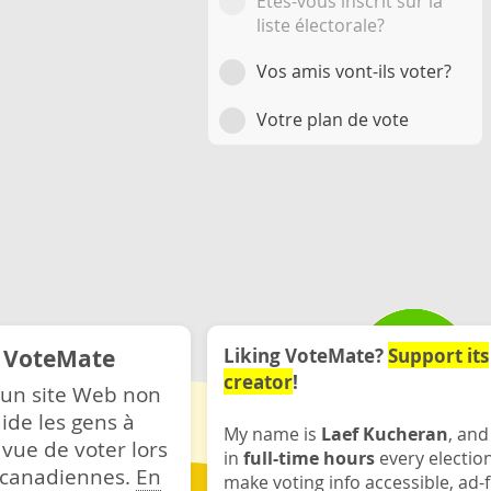
Êtes-vous inscrit sur la
liste électorale?
Vos amis vont-ils voter?
Votre plan de vote
e VoteMate
Liking VoteMate?
Support its
creator
!
 un site Web non
ide les gens à
My name is
Laef Kucheran
, and
 vue de voter lors
in
full-time hours
every electio
s canadiennes.
En
make voting info accessible, ad-f