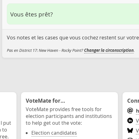
Vous êtes prêt?
Vos notes et les cases que vous cochez restent sur votre
Pas en District 17: New Haven - Rocky Point?
Changer la circonscription
.
VoteMate for...
Conn
VoteMate provides free tools for
h
election participants and institutions
V
 I put
to help get out the vote:
n to
V
Election candidates
ree.