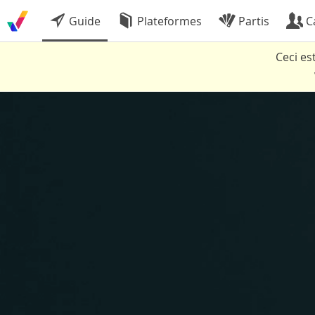
Guide
Plateformes
Partis
C
Ceci es