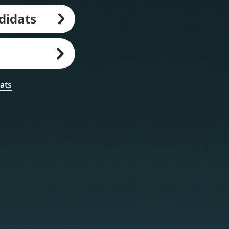
didats
ats