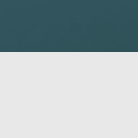
Quel est votre circonscription?
a
District 2: Georgetown - Pownal
Di