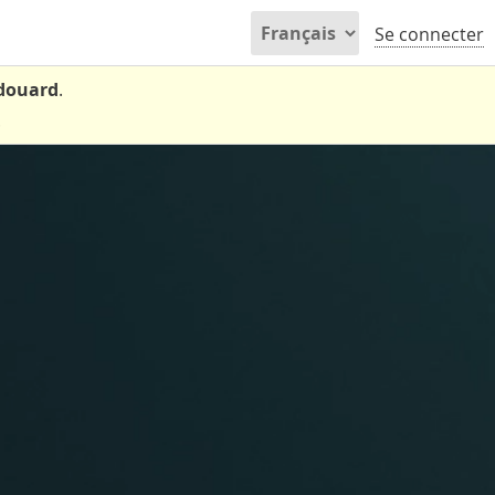
Se connecter
Édouard
.
.