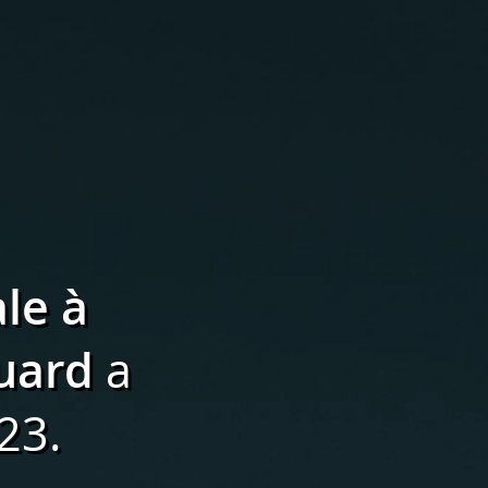
ale à
ouard
a
23.