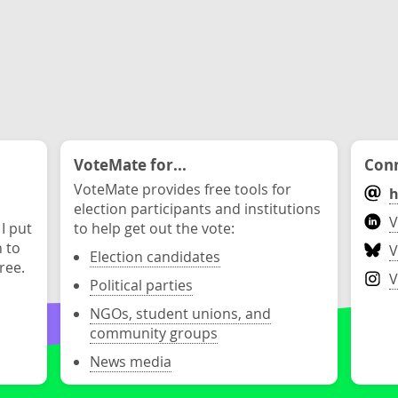
VoteMate for...
Conn
VoteMate provides free tools for
h
election participants and institutions
V
 I put
to help get out the vote:
n to
V
Election candidates
ree.
V
Political parties
NGOs, student unions, and
community groups
News media