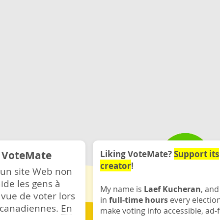
e VoteMate
Liking VoteMate?
Support its
creator
!
 un site Web non
ide les gens à
My name is
Laef Kucheran
, and
 vue de voter lors
in
full-time hours
every electio
s canadiennes.
En
make voting info accessible, ad-f