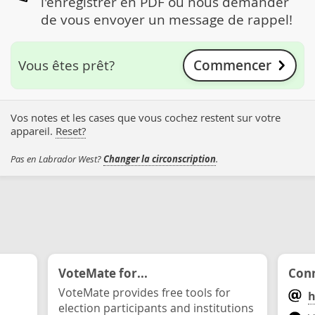
l'enregistrer en PDF ou nous demander
de vous envoyer un message de rappel!
Commencer
Vous êtes prêt?
Vos notes et les cases que vous cochez restent sur votre
appareil.
Reset?
Pas en Labrador West?
Changer la circonscription
.
VoteMate for...
Conn
VoteMate provides free tools for
h
election participants and institutions