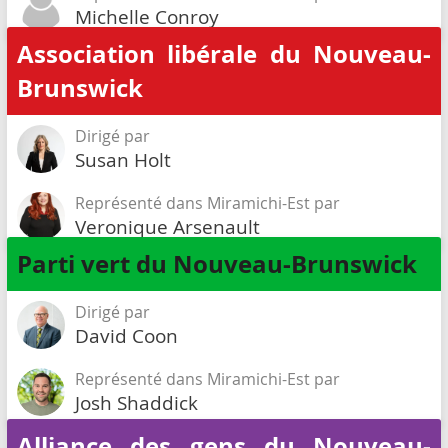
Michelle Conroy
Association libérale du Nouveau-
Brunswick
Dirigé par
Susan Holt
Représenté dans Miramichi-Est par
Veronique Arsenault
Parti vert du Nouveau-Brunswick
Dirigé par
David Coon
Représenté dans Miramichi-Est par
Josh Shaddick
Alliance des gens du Nouveau-