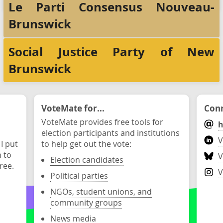
Le Parti Consensus Nouveau-
Brunswick
Social Justice Party of New
Brunswick
VoteMate for...
Conn
VoteMate provides free tools for
h
election participants and institutions
V
 I put
to help get out the vote:
n to
V
Election candidates
ree.
V
Political parties
NGOs, student unions, and
community groups
News media