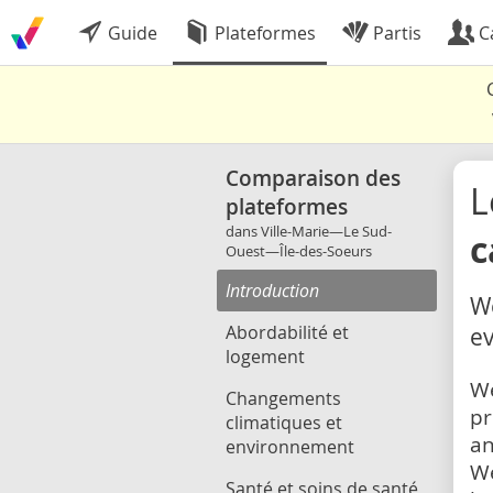
Guide
Plateformes
Partis
C
Comparaison des
L
plateformes
dans Ville-Marie—Le Sud-
c
Ouest—Île-des-Soeurs
Introduction
We
Abordabilité et
ev
logement
We
Changements
pr
climatiques et
an
environnement
We
Santé et soins de santé