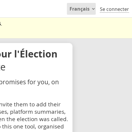
Se connecter
5
.
.
r l'Élection
te
 promises for you, on
nvite them to add their
ses, platform summaries,
n the election was called.
 this one tool, organised