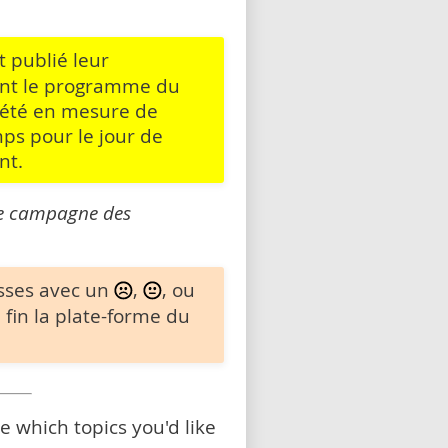
 publié leur
ent le programme du
s été en mesure de
ps pour le jour de
nt.
 de campagne des
sses avec un
,
, ou
 fin la plate-forme du
 which topics you'd like