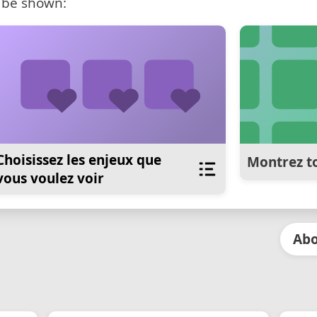
 be shown:
Choisissez les enjeux que
Montrez to
vous voulez voir
Abo