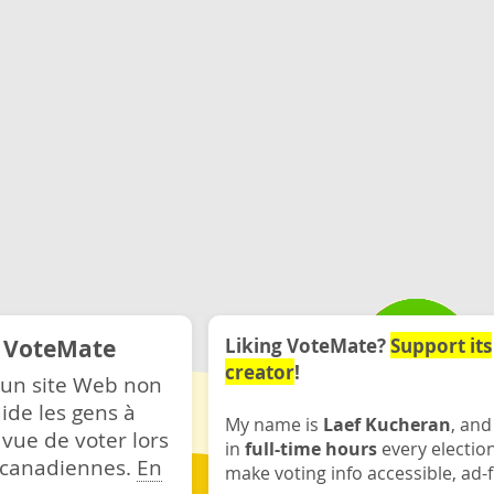
e VoteMate
Liking VoteMate?
Support its
creator
!
 un site Web non
ide les gens à
My name is
Laef Kucheran
, and
 vue de voter lors
in
full-time hours
every electio
s canadiennes.
En
make voting info accessible, ad-f