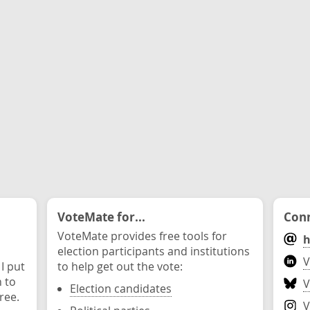
VoteMate for...
Conn
VoteMate provides free tools for
h
election participants and institutions
V
 I put
to help get out the vote:
n to
V
Election candidates
ree.
V