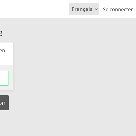
Se connecter
e
ien
ion