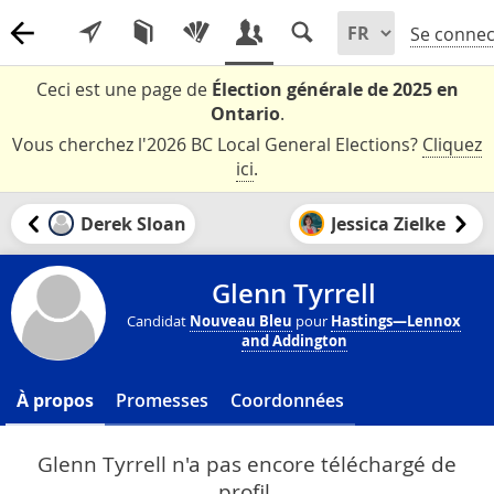
Se connec
Ceci est une page de
Élection générale de 2025 en
Ontario
.
Vous cherchez l'2026 BC Local General Elections?
Cliquez
ici
.
Derek Sloan
Jessica Zielke
Glenn Tyrrell
Candidat
Nouveau Bleu
pour
Hastings—Lennox
and Addington
À propos
Promesses
Coordonnées
Glenn Tyrrell n'a pas encore téléchargé de
profil.