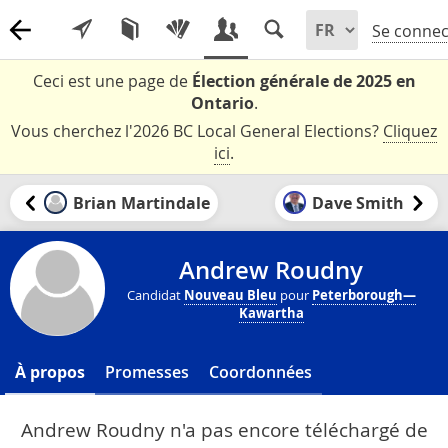
Se connec
Ceci est une page de
Élection générale de 2025 en
Ontario
.
Vous cherchez l'2026 BC Local General Elections?
Cliquez
ici
.
Brian Martindale
Dave Smith
Andrew Roudny
Candidat
Nouveau Bleu
pour
Peterborough—
Kawartha
À propos
Promesses
Coordonnées
Andrew Roudny n'a pas encore téléchargé de