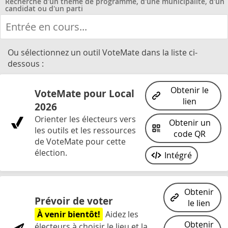
Recherche d'un thème de programme, d'une municipalité, d'un
candidat ou d'un parti
Ou sélectionnez un outil VoteMate dans la liste ci-
dessous :
Obtenir le
VoteMate pour Local
lien
2026
Orienter les électeurs vers
Obtenir un
les outils et les ressources
code QR
de VoteMate pour cette
élection.
Intégré
Obtenir
Prévoir de voter
le lien
À venir bientôt!
Aidez les
Obtenir
électeurs à choisir le lieu et la