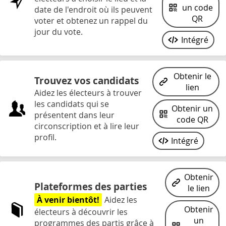
un code
date de l'endroit où ils peuvent
QR
voter et obtenez un rappel du
jour du vote.
Intégré
Obtenir le
Trouvez vos candidats
lien
Aidez les électeurs à trouver
les candidats qui se
Obtenir un
présentent dans leur
code QR
circonscription et à lire leur
profil.
Intégré
Obtenir
Plateformes des parties
le lien
À venir bientôt!
Aidez les
Obtenir
électeurs à découvrir les
un
programmes des partis grâce à