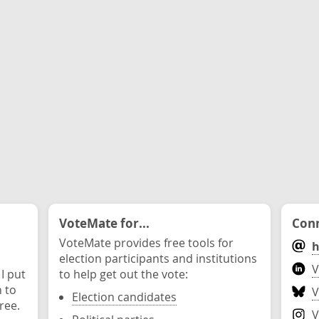
VoteMate for...
Conn
VoteMate provides free tools for
h
election participants and institutions
V
 I put
to help get out the vote:
n to
V
Election candidates
ree.
V