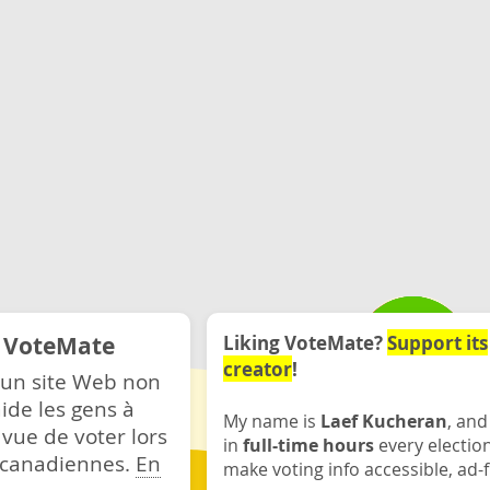
e VoteMate
Liking VoteMate?
Support its
creator
!
 un site Web non
ide les gens à
My name is
Laef Kucheran
, and
 vue de voter lors
in
full-time hours
every electio
s canadiennes.
En
make voting info accessible, ad-f