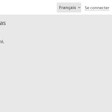
Se connecter
pas
té,