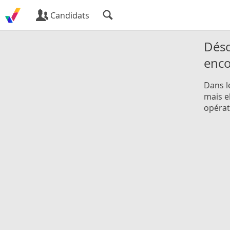
Candidats
Déso
enc
Dans l
mais e
opérat